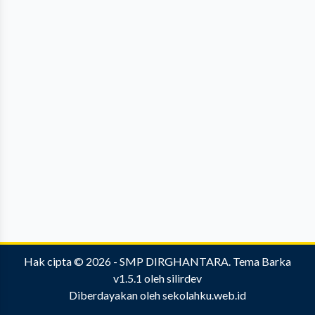
Hak cipta © 2026 -
SMP DIRGHANTARA
.
Tema Barka
v1.5.1
oleh
silirdev
Diberdayakan oleh
sekolahku.web.id