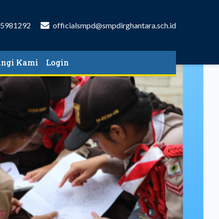
-5981292
officialsmpd@smpdirghantara.sch.id
ngi Kami
Login