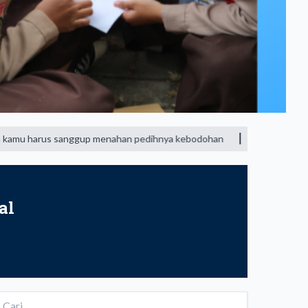
 sanggup menahan pedihnya kebodohan
"KEHORMATAN SESEORAN
al