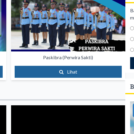
B
m
Paskibra (Perwira Sakti)
Lihat
B