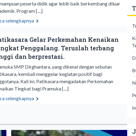
mampuan peserta didik agar lebih baik berkembang diluar
T
ademik. Program [....]
ca selengkapnya
T
K
atikasara Gelar Perkemahan Kenaikan
T
ingkat Penggalang. Teruslah terbang
inggi dan berprestasi.
D
amuka SMP Dirghantara, yang dikenal dengan sebutan
B
tikasara, kembali menggelar kegiatan positif bagi
ggotanya. Kali ini, Patikasara mengadakan Perkemahan
N
naikan Tingkat bagi Pramuka [....]
P
ca selengkapnya
I
J