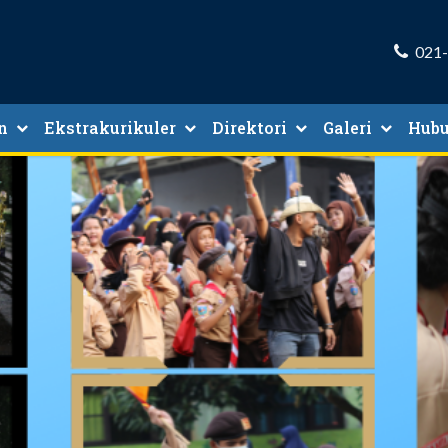
021
n
Ekstrakurikuler
Direktori
Galeri
Hubu
waan
Direktori Guru Dan Tenaga Kependidikan