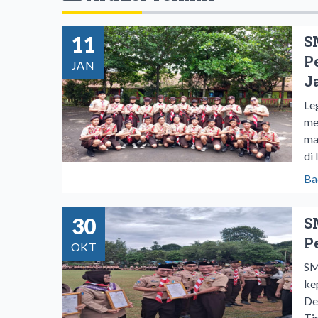
11
S
P
JAN
J
Le
me
ma
di
Ba
30
S
P
OKT
SM
ke
De
Ti