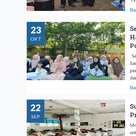
Ba
23
S
H
OKT
P
Se
Sa
pe
dan
Ba
22
S
P
SEP
SM
un