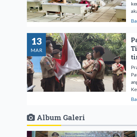
ke
ak
Ba
13
P
T
MAR
t
Pr
Pa
an
Ke
Ba
Album Galeri