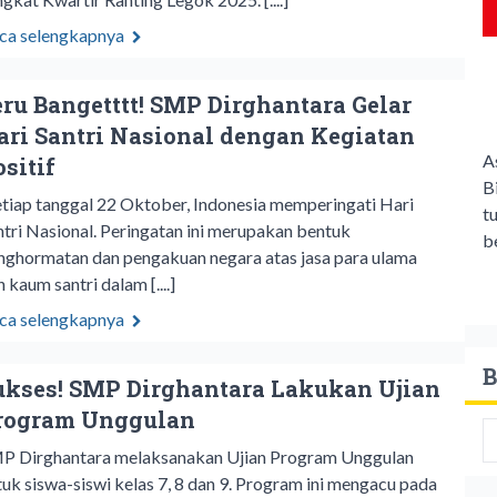
ca selengkapnya
eru Bangetttt! SMP Dirghantara Gelar
ari Santri Nasional dengan Kegiatan
A
ositif
B
tiap tanggal 22 Oktober, Indonesia memperingati Hari
t
ntri Nasional. Peringatan ini merupakan bentuk
b
nghormatan dan pengakuan negara atas jasa para ulama
 kaum santri dalam [....]
ca selengkapnya
B
ukses! SMP Dirghantara Lakukan Ujian
rogram Unggulan
P Dirghantara melaksanakan Ujian Program Unggulan
tuk siswa-siswi kelas 7, 8 dan 9. Program ini mengacu pada