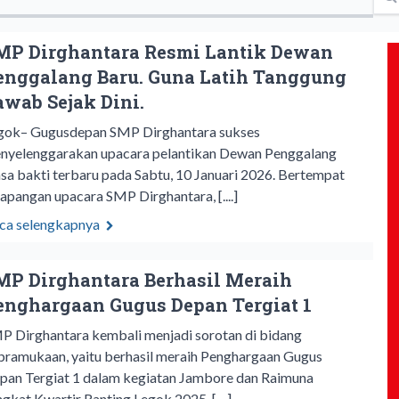
MP Dirghantara Resmi Lantik Dewan
enggalang Baru. Guna Latih Tanggung
awab Sejak Dini.
gok– Gugusdepan SMP Dirghantara sukses
nyelenggarakan upacara pelantikan Dewan Penggalang
sa bakti terbaru pada Sabtu, 10 Januari 2026. Bertempat
 lapangan upacara SMP Dirghantara, [....]
ca selengkapnya
MP Dirghantara Berhasil Meraih
enghargaan Gugus Depan Tergiat 1
P Dirghantara kembali menjadi sorotan di bidang
pramukaan, yaitu berhasil meraih Penghargaan Gugus
pan Tergiat 1 dalam kegiatan Jambore dan Raimuna
ngkat Kwartir Ranting Legok 2025. [....]