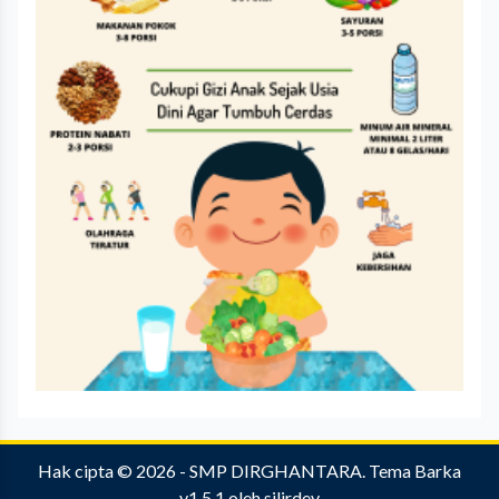
Hak cipta © 2026 -
SMP DIRGHANTARA
.
Tema Barka
v1.5.1
oleh
silirdev