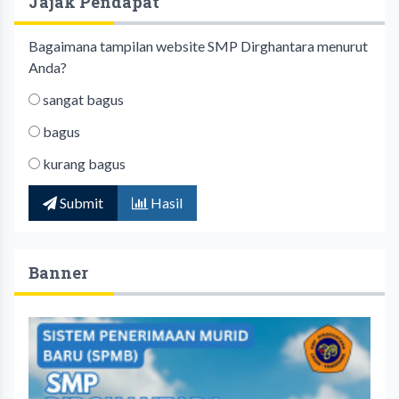
Jajak Pendapat
Bagaimana tampilan website SMP Dirghantara menurut
Anda?
sangat bagus
bagus
kurang bagus
Submit
Hasil
Banner